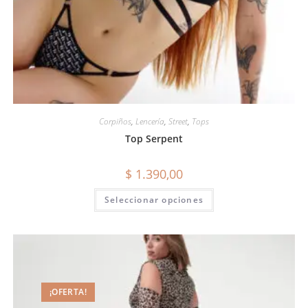
Corpiños
,
Lencería
,
Street
,
Tops
Top Serpent
$
1.390,00
Seleccionar opciones
¡OFERTA!