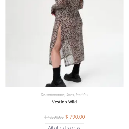
Discontinuados
,
Street
,
Vestidos
Vestido Wild
$
790,00
$
1.500,00
Añadir al carrito