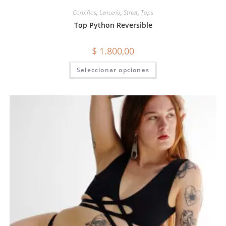
Corpiños
,
Lencería
,
Street
,
Tops
Top Python Reversible
$
1.800,00
Seleccionar opciones