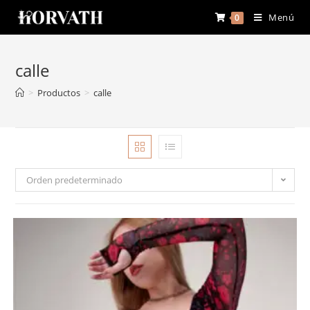
Menú
0
calle
>
Productos
>
calle
Orden predeterminado