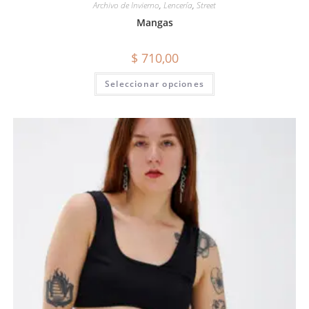
Archivo de Invierno
,
Lencería
,
Street
Mangas
$
710,00
Seleccionar opciones