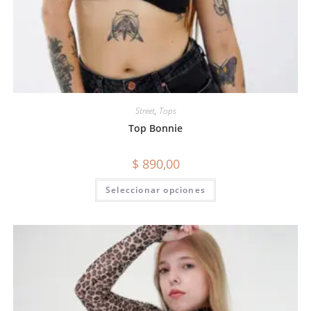
Street
,
Tops
Top Bonnie
$
890,00
Seleccionar opciones