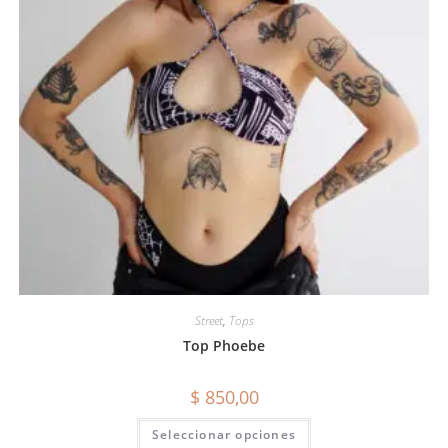
Street
,
Tops
Top Phoebe
$
850,00
Seleccionar opciones