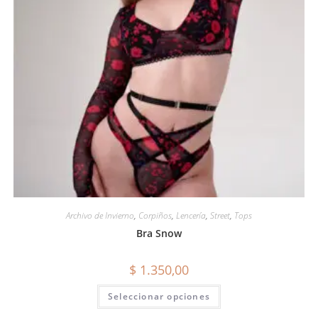
Archivo de Invierno
,
Corpiños
,
Lencería
,
Street
,
Tops
Bra Snow
$
1.350,00
Seleccionar opciones