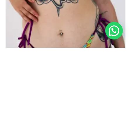
Bikinis
Pantie Brisa
$
550,00
$
810,00