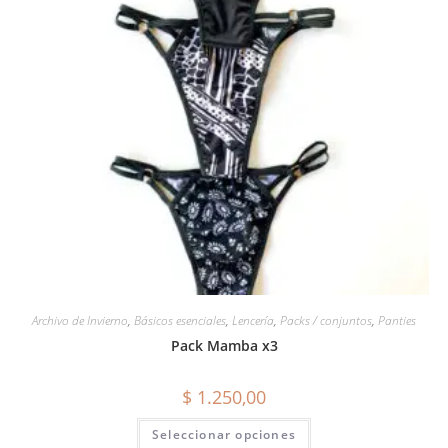
Archivo de Invierno
,
Básicos esenciales
,
Lencería
,
Packs / conjuntos
,
Panties
Pack Mamba x3
$
1.250,00
Seleccionar opciones