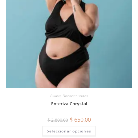
Bikinis
,
Discontinuados
Enteriza Chrystal
$
650,00
$
2.800,00
Seleccionar opciones