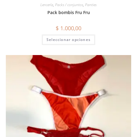
Lencería
,
Packs / conjuntos
,
Panties
Pack bombis Fru Fru
$
1.000,00
Seleccionar opciones