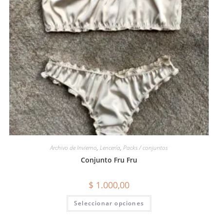
Archivo de Invierno
,
Lencería
,
Packs / conjuntos
Conjunto Fru Fru
$
1.000,00
Seleccionar opciones