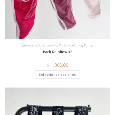
Básicos esenciales
,
Lencería
,
Packs / conjuntos
,
Panties
Pack Rainbow x3
$
1.000,00
Seleccionar opciones