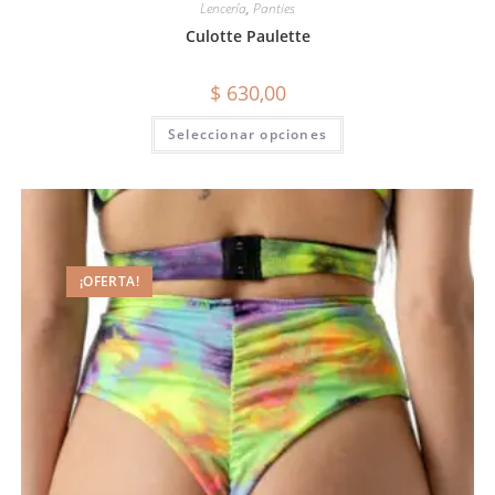
Lencería
,
Panties
Culotte Paulette
$
630,00
Seleccionar opciones
¡OFERTA!