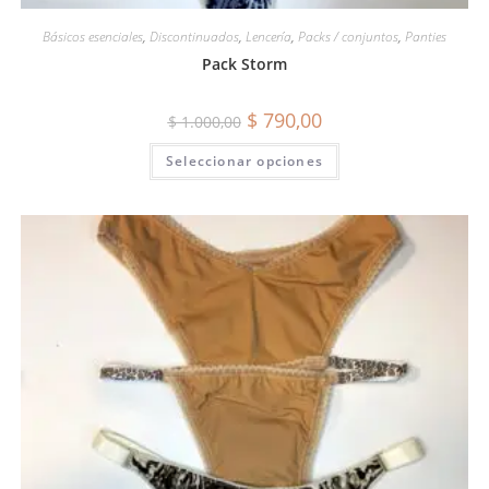
Básicos esenciales
,
Discontinuados
,
Lencería
,
Packs / conjuntos
,
Panties
Pack Storm
$
790,00
$
1.000,00
Seleccionar opciones