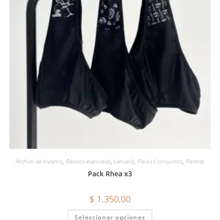
Archivo de Invierno
,
Básicos esenciales
,
Lencería
,
Packs / conjuntos
,
Panties
Pack Rhea x3
$
1.350,00
Seleccionar opciones