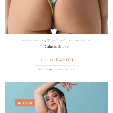
Básicos esenciales
,
Discontinuados
,
Lencería
,
Panties
Culotte Snake
$
410,00
$
690,00
Seleccionar opciones
¡OFERTA!