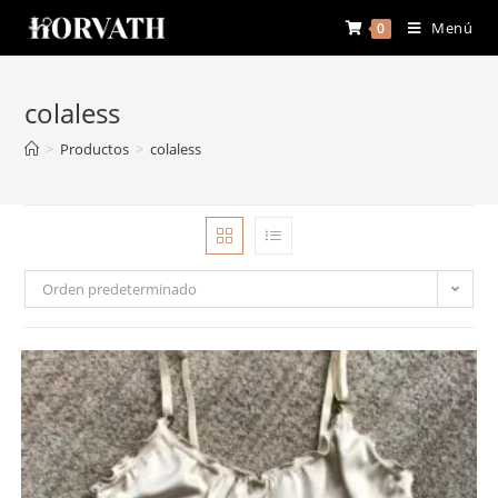
Menú
0
colaless
>
Productos
>
colaless
Orden predeterminado