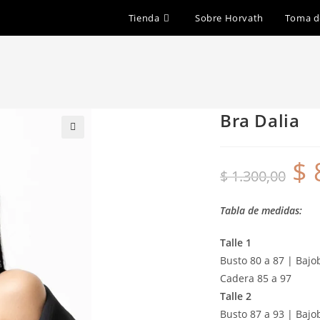
Tienda
Sobre Horvath
Toma d
Bra Dalia
$
$
1.300,00
Tabla de medidas:
Talle 1
Busto 80 a 87 | Bajob
Cadera 85 a 97
Talle 2
Busto 87 a 93 | Bajo