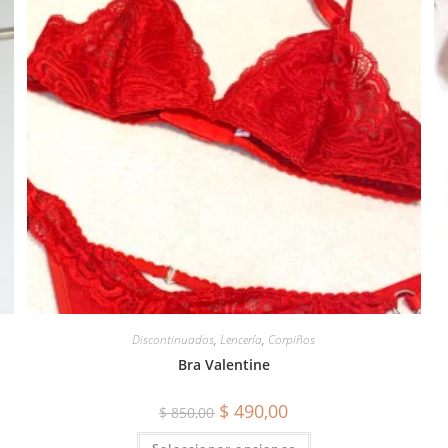
Discontinuados
,
Lencería
,
Corpiños
Bra Valentine
$
490,00
$
850,00