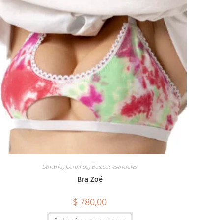
Lencería
,
Corpiños
,
Básicos esenciales
Bra Zoé
$
780,00