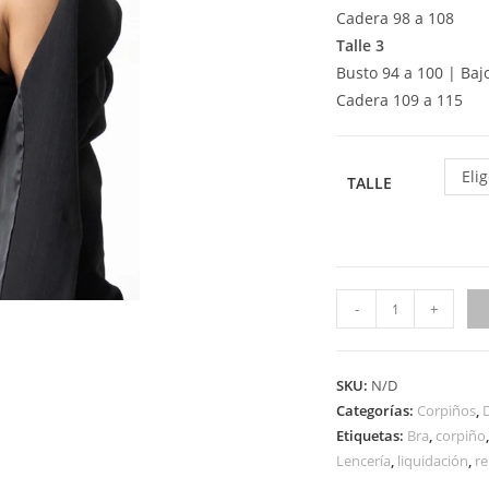
Cadera 98 a 108
Talle 3
Busto 94 a 100 | Baj
Cadera 109 a 115
Eli
TALLE
-
+
SKU:
N/D
Categorías:
Corpiños
,
Etiquetas:
Bra
,
corpiño
Lencería
,
liquidación
,
re