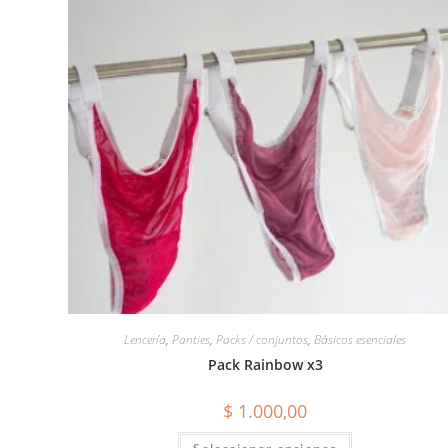
Lencería
,
Panties
,
Packs / conjuntos
,
Básicos esenciales
Pack Rainbow x3
$
1.000,00