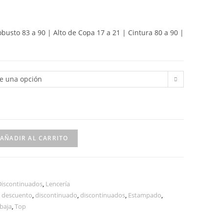
obusto 83 a 90 | Alto de Copa 17 a 21 | Cintura 80 a 90 |
ge una opción
AÑADIR AL CARRITO
Discontinuados
,
Lencería
,
descuento
,
discontinuado
,
discontinuados
,
Estampado
,
baja
,
Top