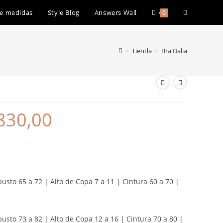
e medidas
Style Blog
Answers Wall
0
>
Tienda
>
Bra Dalia
830,00
usto 65 a 72 | Alto de Copa 7 a 11 | Cintura 60 a 70 |
busto 73 a 82 | Alto de Copa 12 a 16 | Cintura 70 a 80 |