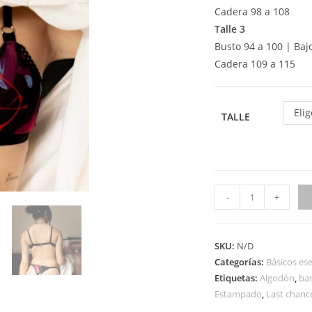
Cadera 98 a 108
Talle 3
Busto 94 a 100 | Baj
Cadera 109 a 115
Eli
TALLE
-
+
SKU:
N/D
Categorías:
Básicos ese
Etiquetas:
Algodón
,
bas
Estampado
,
Last chanc