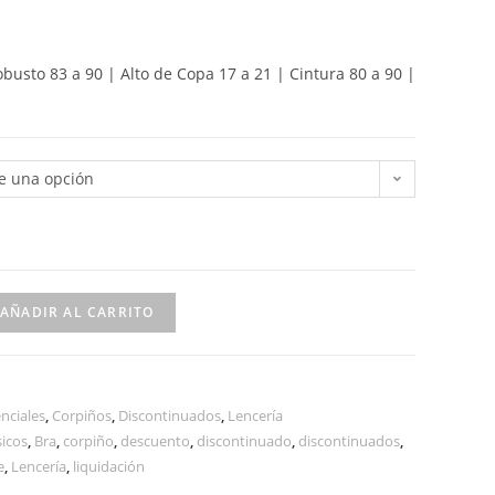
obusto 83 a 90 | Alto de Copa 17 a 21 | Cintura 80 a 90 |
ge una opción
AÑADIR AL CARRITO
nciales
,
Corpiños
,
Discontinuados
,
Lencería
icos
,
Bra
,
corpiño
,
descuento
,
discontinuado
,
discontinuados
,
e
,
Lencería
,
liquidación