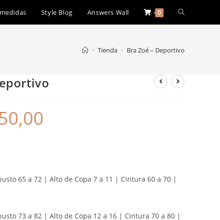
 medidas
Style Blog
Answers Wall
0
>
Tienda
>
Bra Zoé – Deportivo
eportivo
50,00
usto 65 a 72 | Alto de Copa 7 a 11 | Cintura 60 a 70 |
busto 73 a 82 | Alto de Copa 12 a 16 | Cintura 70 a 80 |