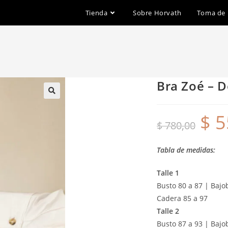
Tienda
Sobre Horvath
Toma de
Bra Zoé – D
$
5
$
780,00
Tabla de medidas:
Talle 1
Busto 80 a 87 | Bajob
Cadera 85 a 97
Talle 2
Busto 87 a 93 | Bajo