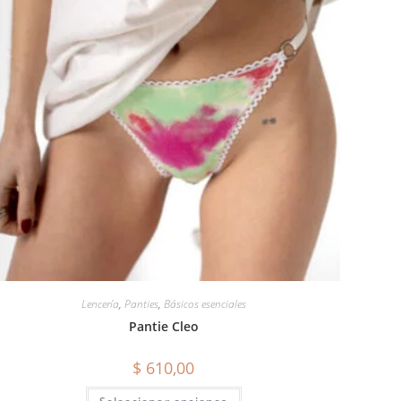
Lencería
,
Panties
,
Básicos esenciales
Pantie Cleo
$
610,00