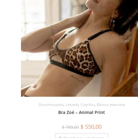
Discontinuados
,
Lencería
,
Corpiños
,
Básicos esenciales
Bra Zoé – Animal Print
$
550,00
$
780,00