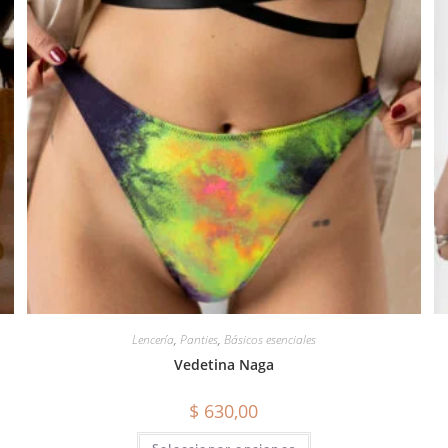
Lencería
,
Panties
,
Básicos esenciales
Vedetina Naga
$
630,00