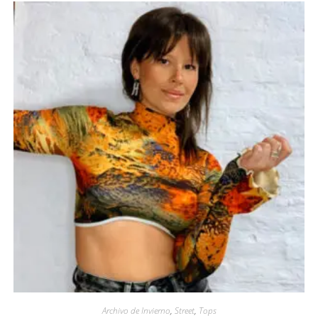
Archivo de Invierno
,
Street
,
Tops