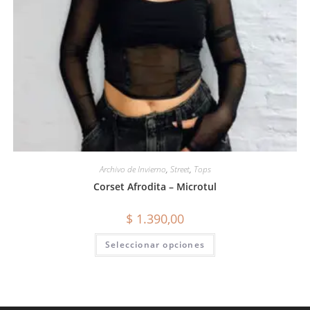
Archivo de Invierno
,
Street
,
Tops
Corset Afrodita – Microtul
$
1.390,00
Seleccionar opciones