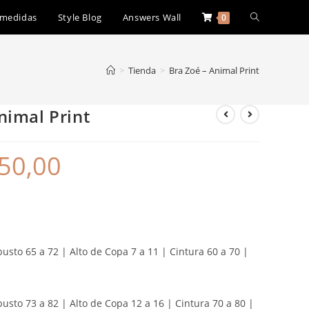
 medidas
Style Blog
Answers Wall
0
>
Tienda
>
Bra Zoé – Animal Print
nimal Print
50,00
usto 65 a 72 | Alto de Copa 7 a 11 | Cintura 60 a 70 |
busto 73 a 82 | Alto de Copa 12 a 16 | Cintura 70 a 80 |