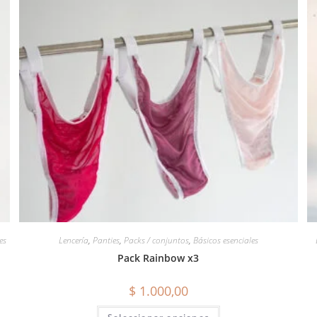
es
Lencería
,
Panties
,
Packs / conjuntos
,
Básicos esenciales
Pack Rainbow x3
$
1.000,00