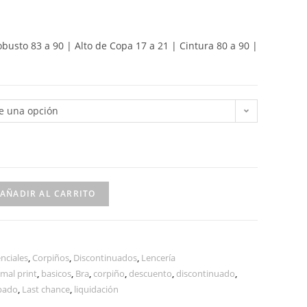
obusto 83 a 90 | Alto de Copa 17 a 21 | Cintura 80 a 90 |
ge una opción
AÑADIR AL CARRITO
nciales
,
Corpiños
,
Discontinuados
,
Lencería
mal print
,
basicos
,
Bra
,
corpiño
,
descuento
,
discontinuado
,
pado
,
Last chance
,
liquidación