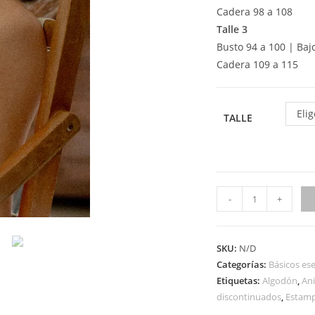
Cadera 98 a 108
Talle 3
Busto 94 a 100 | Baj
Cadera 109 a 115
Eli
TALLE
-
+
SKU:
N/D
Categorías:
Básicos ese
Etiquetas:
Algodón
,
Ani
discontinuados
,
Estam