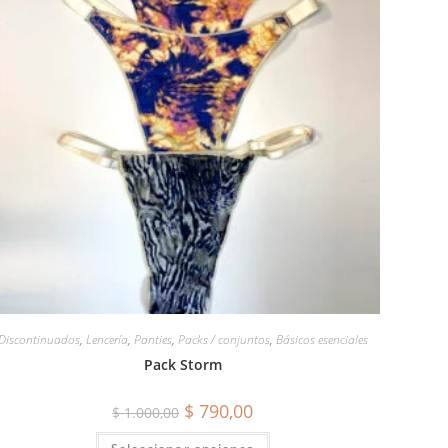
Discontinuados
,
Lencería
,
Panties
,
Packs / conjuntos
,
Básicos esenciales
Pack Storm
$
790,00
$
1.000,00