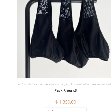
Archivo de Invierno
,
Lencería
,
Panties
,
Packs / conjuntos
,
Básicos esencial
Pack Rhea x3
$
1.350,00