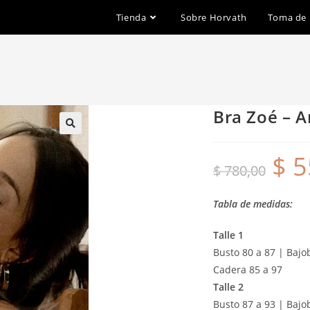
Tienda
Sobre Horvath
Toma de
Bra Zoé – A
$
5
$
780,00
Tabla de medidas:
Talle 1
Busto 80 a 87 | Bajob
Cadera 85 a 97
Talle 2
Busto 87 a 93 | Bajo