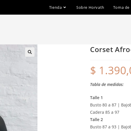
Tienda
Sobre Horvath
Toma de
Corset Afro
$
1.390,
Tabla de medidas:
Talle 1
Busto 80 a 87 | Bajob
Cadera 85 a 97
Talle 2
Busto 87 a 93 | Bajo