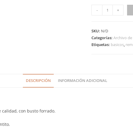
-
+
SKU:
N/D
Categorías:
Archivo de
Etiquetas:
basicos
,
rem
DESCRIPCIÓN
INFORMACIÓN ADICIONAL
 calidad, con busto forrado.
tito.