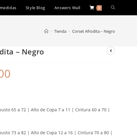
 medidas
Style Blog
Answers Wall
0
>
Tienda
>
Corset Afrodita – Negro
dita – Negro
00
usto 65 a 72 | Alto de Copa 7 a 11 | Cintura 60 a 70 |
busto 73 a 82 | Alto de Copa 12 a 16 | Cintura 70 a 80 |