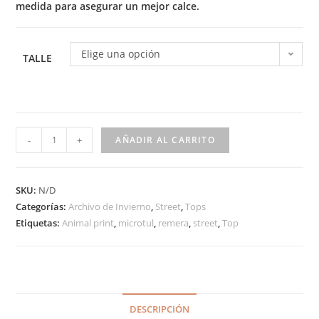
medida para asegurar un mejor calce.
Elige una opción
TALLE
-
+
AÑADIR AL CARRITO
SKU:
N/D
Categorías:
Archivo de Invierno
,
Street
,
Tops
Etiquetas:
Animal print
,
microtul
,
remera
,
street
,
Top
DESCRIPCIÓN