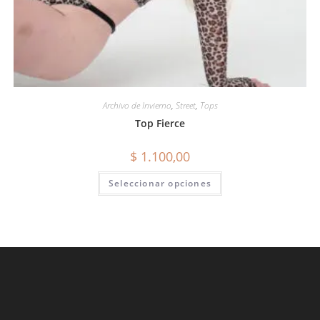
Archivo de Invierno
,
Street
,
Tops
Top Fierce
$
1.100,00
Seleccionar opciones