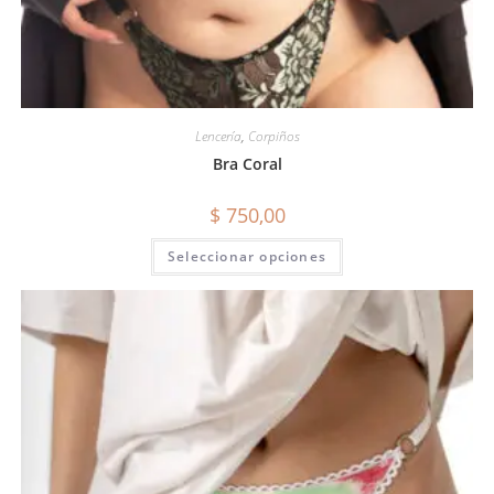
Lencería
,
Corpiños
Bra Coral
$
750,00
Seleccionar opciones